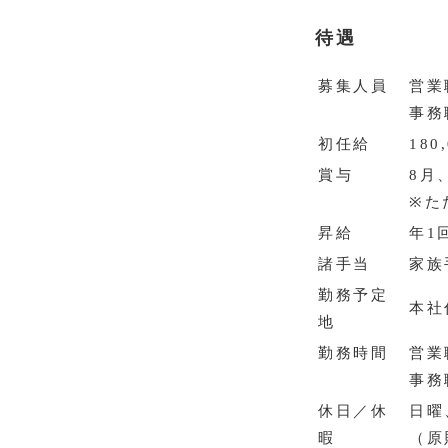
待遇
募集人員
営業
事務
初任給
180
賞与
8月
※た
昇給
年1
諸手当
家族
勤務予定
本社
地
勤務時間
営業
事務
休日／休
日曜
暇
（原