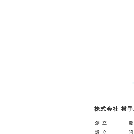
株式会社 横
創 立
慶
設 立
昭