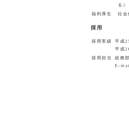
る）
福利厚生
社会
採用
採用実績
平成2
平成2
採用担当
総務
E-ｍai