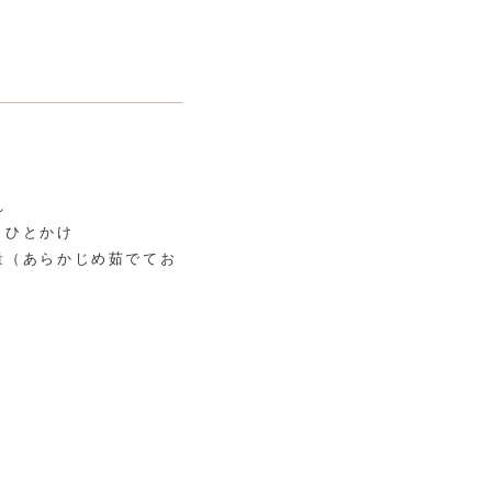
切れ
 ひとかけ
量（あらかじめ茹でてお
3