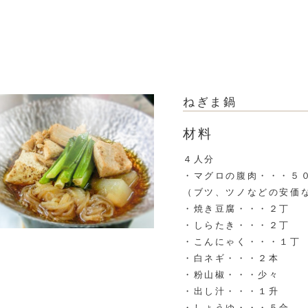
ねぎま鍋
材料
４人分
・マグロの腹肉・・・５
（ブツ、ツノなどの安価
・焼き豆腐・・・２丁
・しらたき・・・２丁
・こんにゃく・・・１丁
・白ネギ・・・２本
・粉山椒・・・少々
・出し汁・・・１升
・しょうゆ・・・５合