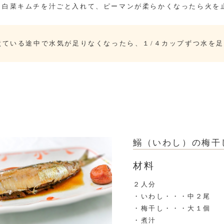
白菜キムチを汁ごと入れて、ピーマンが柔らかくなったら火を
煮ている途中で水気が足りなくなったら、１/４カップずつ水を
鰯（いわし）の梅干
材料
２人分
・いわし・・・中２尾
・梅干し・・・大１個
・煮汁