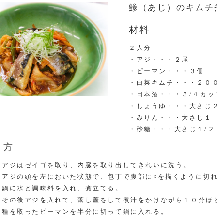
鯵（あじ）のキムチ
材料
２人分
・アジ・・・２尾
・ピーマン・・・３個
・白菜キムチ・・・２０
・日本酒・・・３/４カッ
・しょうゆ・・・大さじ
・みりん・・・大さじ１
・砂糖・・・大さじ１/２
り方
アジはゼイゴを取り、内臓を取り出してきれいに洗う。
アジの頭を左においた状態で、包丁で腹部に×を描くように切
鍋に水と調味料を入れ、煮立てる。
その後アジを入れて、落し蓋をして煮汁をかけながら１０分ほ
種を取ったピーマンを半分に切って鍋に入れる。