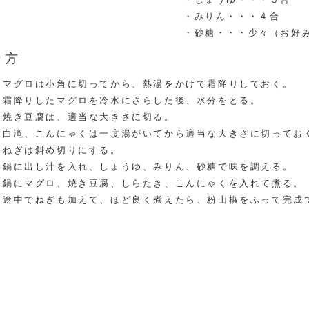
・みりん・・・４合
・砂糖・・・少々（お好
り方
マグロは小角に切ってから、熱湯をかけて霜降りしておく。
霜降りしたマグロを冷水にさらした後、水分をとる。
焼き豆腐は、適当な大きさに切る。
白滝、こんにゃくは一度湯がいてから適当な大きさに切ってお
ねぎは斜め切りにする。
鍋に出し汁を入れ、しょうゆ、みりん、砂糖で味を調える。
鍋にマグロ、焼き豆腐、しらたき、こんにゃくを入れて煮る。
途中でねぎも加えて、ほど良く煮えたら、粉山椒をふって完成