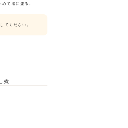
止めて器に盛る。
足してください。
し煮