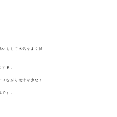
洗いをして水気をよく拭
にする。
すりながら煮汁が少なく
成です。