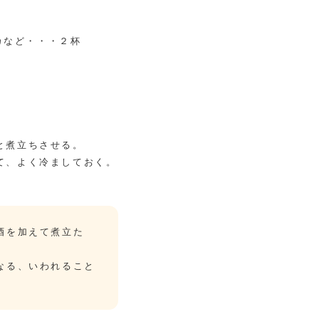
カなど・・・２杯
と煮立ちさせる。
て、よく冷ましておく。
。
酒を加えて煮立た
なる、いわれること