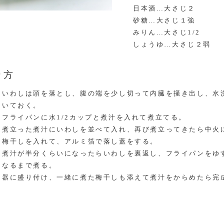
日本酒…大さじ２
砂糖…大さじ１強
みりん…大さじ1/2
しょうゆ…大さじ２弱
り方
いわしは頭を落とし、腹の端を少し切って内臓を掻き出し、水
いておく。
フライパンに水1/2カップと煮汁を入れて煮立てる。
煮立った煮汁にいわしを並べて入れ、再び煮立ってきたら中火
梅干しを入れて、アルミ箔で落し蓋をする。
煮汁が半分くらいになったらいわしを裏返し、フライパンをゆ
なるまで煮る。
器に盛り付け、一緒に煮た梅干しも添えて煮汁をからめたら完