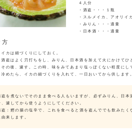
４人分
・酒盗・・・１瓶
・スルメイカ、アオリイ
・みりん・・・適量
・日本酒・・・適量
り方
イカは細づくりにしておく。
酒盗はよく刃打ちをし、みりん、日本酒を加えて火にかけてひ
その後、濾す。この時、味をみてあまり塩っぽくない程度にし
冷めたら、イカの細づくりを入れて、一日おいてから供します
酒盗を煮ないでそのまま食べる人もいますが、必ずみりん、日本
せ、濾してから使うようにしてください。
酒盗：鰹の腸の塩辛で、これを食べると酒を盗んででも飲みたく
に由来します。